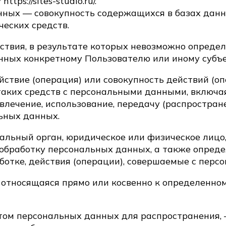
ps://sites-studio.ru/.
нных — совокупность содержащихся в базах дан
еских средств.
ствия, в результате которых невозможно опреде
ных конкретному Пользователю или иному субъе
йствие (операция) или совокупность действий (о
аких средств с персональными данными, включая 
звлечение, использование, передачу (распростране
ьных данных.
пальный орган, юридическое или физическое лицо
обработку персональных данных, а также опред
отке, действия (операции), совершаемые с пер
 относящаяся прямо или косвенно к определенно
том персональных данных для распространения,