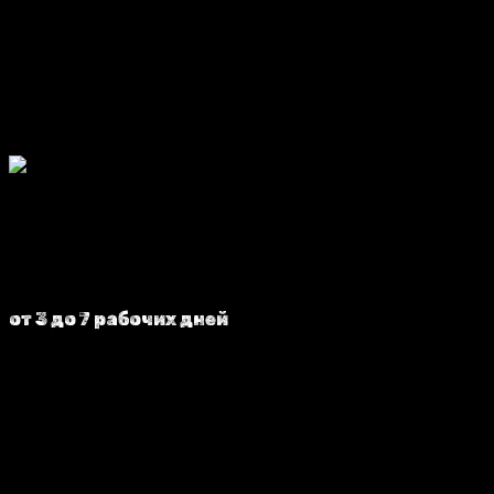
Доставка по г. Иваново - бесплатно. Доставка в
другие регионы - по тарифам транспортной
компании.
от 3 до 7 рабочих дней
Ориентировочный срок пошива изделия с
момента оформления заказа. По г. Иваново -
также доступна примерка и дополнительная
посадка изделия, в случае необходимости.