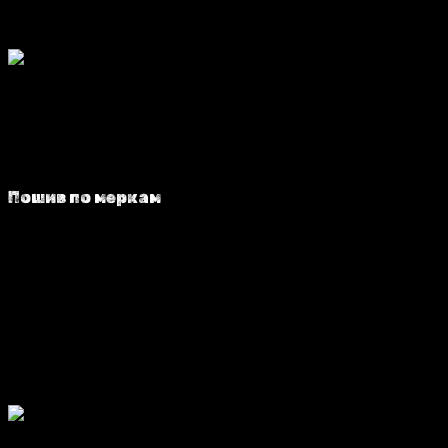
Пошив по меркам
Каждая собака уникальна. Именно поэтому мы
разработали лекала на разные породы собак,
но при пошиве вносим в них коррективы,
ориентируясь на Ваши мерки.