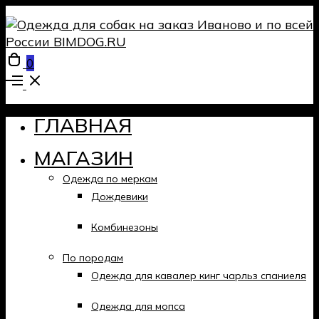
Open
0
cart
Open
Menu
ГЛАВНАЯ
МАГАЗИН
Одежда по меркам
Дождевики
Комбинезоны
По породам
Одежда для кавалер кинг чарльз спаниеля
Одежда для мопса